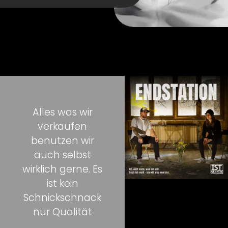
Alles was wir
verkaufen
benutzen wir
auch selbst
wirklich gerne. Es
ist kein
Schnickschnack
nur Qualität