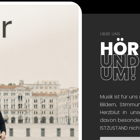
ÜBER UNS
HÖR
UND
UM!
Musik ist für un
Bildern, Stimmu
Herzblut in un
davon besonders
ISTZUSTAND nicht