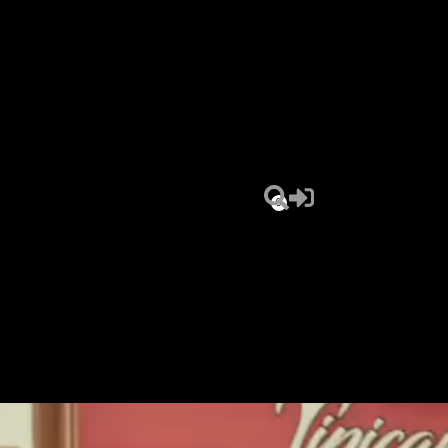
0,00
€
0